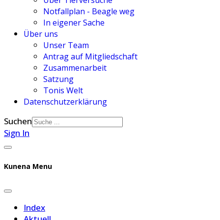
Über Tierversuche
Notfallplan - Beagle weg
In eigener Sache
Über uns
Unser Team
Antrag auf Mitgliedschaft
Zusammenarbeit
Satzung
Tonis Welt
Datenschutzerklärung
Suchen
Sign In
Kunena Menu
Index
Aktuell