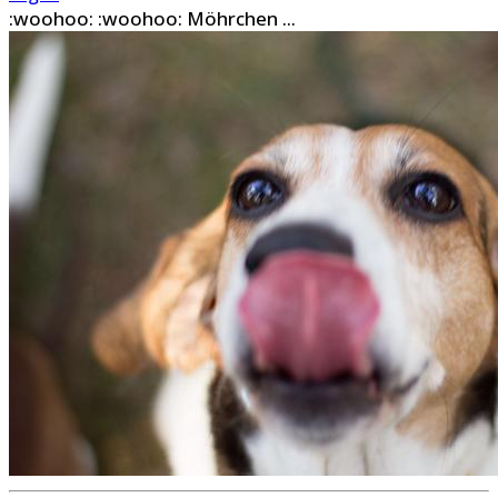
:woohoo: :woohoo: Möhrchen ...