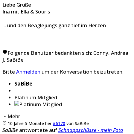
Liebe Grüße
Ina mit Ella & Souris
... und den Beaglejungs ganz tief im Herzen
Folgende Benutzer bedankten sich:
Conny
,
Andrea
J
,
SaBiBe
Bitte
Anmelden
um der Konversation beizutreten.
SaBiBe
Platinum Mitglied
Mehr
10 Jahre 5 Monate her
#6170
von
SaBiBe
SaBiBe
antwortete auf
Schnappschüsse - mein Foto